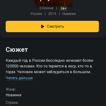
3 Сезона
16+
Россия
2019
Новинки
Смотреть
Сюжет
Каждый год в России бесследно исчезает более
120000 человек. Кто-то теряется в лесу, кто-то в
горах. Человек может заблудиться в большом
незнакомом городе. Дети убегают из дома и
Читать дальше
пропадают, пожилые люди внезапно теряют память
и исчезают даже в знакомых районах. Проект
Жанр
«Вернувшиеся» расскажет реальные истории о
Новинки
людях, которых нашли, и о тех, кого все еще ищут...
Страна