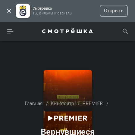
Смотрёшка
Открыть
ТВ, фильмы и сериалы
Главная
/
Кинотеатр
/
PREMIER
/
Вернувшиеся