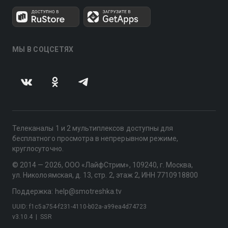
МЫ В СОЦСЕТЯХ
Телеканалы 1 и 2 мультиплексов доступны для
бесплатного просмотра в непрерывном режиме,
круглосуточно.
© 2014 — 2026, ООО «ЛайфСтрим», 109240, г. Москва,
ул. Николоямская, д. 13, стр. 2, этаж 2, ИНН 7710918800
Поддержка: help@smotreshka.tv
UUID: f1c5a754-f231-4110-b02a-a99ea4d74723
v3.10.4
|
SSR