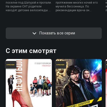
поселке под Шатурой и пропали.
протяжении многих ночей его
На окраине СНТ родители
мучила бессонница. По
находят детские велосипеды и
рекомендации врача он
две чашки с малиной. Больше
отправился на прогулку в лес,
никаких следов детей найти не
свернул с тропинки и
удается. На поиски пропавших
заблудился. Поиски затянулись
выдвигаются волонтеры
на целую неделю…. Героиня
поисково-спасательного отряда
второй истории – пропавшая 13-
Показать все серии
«Лиза Алерт».
летняя Настя.
С этим смотрят