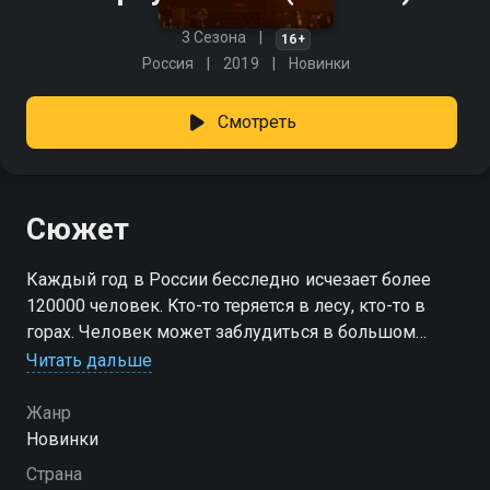
3 Сезона
16+
Россия
2019
Новинки
Смотреть
Сюжет
Каждый год в России бесследно исчезает более
120000 человек. Кто-то теряется в лесу, кто-то в
горах. Человек может заблудиться в большом
незнакомом городе. Дети убегают из дома и
Читать дальше
пропадают, пожилые люди внезапно теряют память
и исчезают даже в знакомых районах. Проект
Жанр
«Вернувшиеся» расскажет реальные истории о
Новинки
людях, которых нашли, и о тех, кого все еще ищут...
Страна