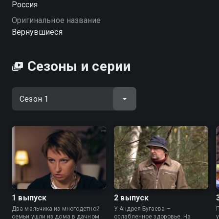
Россия
Посмотреть онлайн 1 сезон сериала Вернувшиеся
Оригинальное название
вы можете совершенно бесплатно в хорошем HD
Вернувшиеся
качестве на Смотрёшке
Сезоны и серии
1 выпуск
2 выпуск
Два мальчика из многодетной
У Андрея Бугаева –
семьи ушли из дома в дачном
ослабленное здоровье. На