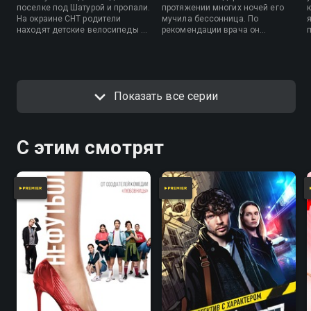
поселке под Шатурой и пропали.
протяжении многих ночей его
На окраине СНТ родители
мучила бессонница. По
находят детские велосипеды и
рекомендации врача он
две чашки с малиной. Больше
отправился на прогулку в лес,
никаких следов детей найти не
свернул с тропинки и
удается. На поиски пропавших
заблудился. Поиски затянулись
выдвигаются волонтеры
на целую неделю…. Героиня
поисково-спасательного отряда
второй истории – пропавшая 13-
Показать все серии
«Лиза Алерт».
летняя Настя.
С этим смотрят