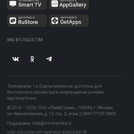
МЫ В СОЦСЕТЯХ
Телеканалы 1 и 2 мультиплексов доступны для
бесплатного просмотра в непрерывном режиме,
круглосуточно.
© 2014 — 2026, ООО «ЛайфСтрим», 109240, г. Москва,
ул. Николоямская, д. 13, стр. 2, этаж 2, ИНН 7710918800
Поддержка: help@smotreshka.tv
UUID: 652c339b-cd97-4ad0-802f-43d922d69749