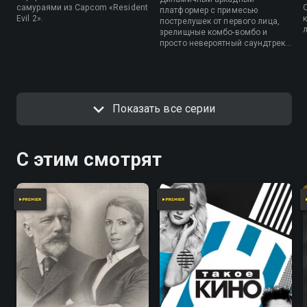
самураями из Capcom «Resident
платформер с примесью
Evil 2».
пострелушек от первого лица,
зрелищные комбо-вомбо и
просто невероятный саундтрек,
вызывающий АСМР с первых
нот.
Показать все серии
С этим смотрят