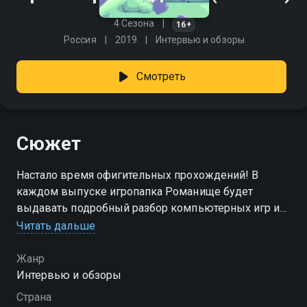
4 Сезона
16+
Россия
2019
Интервью и обзоры
Смотреть
Сюжет
Настало время офигительных прохождений! В
каждом выпуске игропапка Романище будет
выдавать подробный разбор компьютерных игр и
выносить вердикт, а уж брать/не брать или пойти
Читать дальше
поспать — решение за вами.
Жанр
Посмотреть онлайн 1 сезон сериала Время
Интервью и обзоры
прохождений вы можете совершенно бесплатно в
Страна
хорошем HD качестве на Смотрёшке