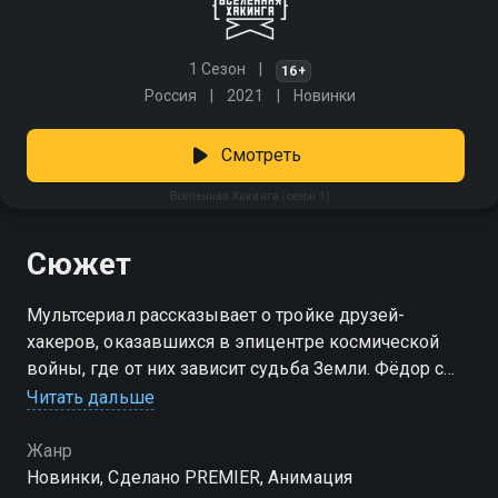
1 Сезон
16+
Россия
2021
Новинки
Смотреть
Вселенная Хакинга (сезон 1)
Сюжет
Мультсериал рассказывает о тройке друзей-
хакеров, оказавшихся в эпицентре космической
войны, где от них зависит судьба Земли. Фёдор с
детства носит с собой устройство — Вселенную
Читать дальше
Хакинга — подарок от исчезнувших родителей,
которое хранит ответы на любые вопросы. Поиски
Жанр
семьи приводят его и товарищей Бориса и Игната к
Новинки, Сделано PREMIER, Анимация