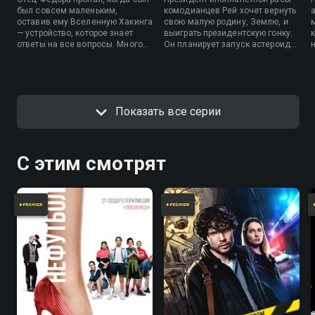
был совсем маленьким,
комодианцев Рей хочет вернуть
оставив ему Вселенную Хакинга
свою малую родину, Землю, и
— устройство, которое знает
выиграть президентскую гонку.
ответы на все вопросы. Много
Он планирует запуск астероида,
лет спустя Федор с помощью
который уничтожит все
своих друзей-хакеров пытается
человечество. Федор, Борис и
отыскать отца, но они
Игнат пытаются сбежать в
оказываются в плену на
закрытую колонию для
космическом корабле
шифропанков Ла Фугу, но для
Показать все серии
загадочной организации WG.
этого им придется сыграть в
настоящий морской бой в музее
советских автоматов.
С этим смотрят