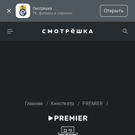
Смотрёшка
Открыть
ТВ, фильмы и сериалы
Главная
/
Кинотеатр
/
PREMIER
/