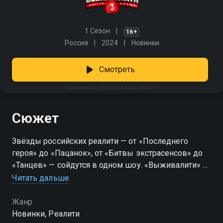
1 Сезон
16+
Россия
2024
Новинки
Смотреть
Выживалити. Миссия Альфа (сезон 3)
Сюжет
Звёзды российских реалити — от «Последнего
героя» до «Пацанок», от «Битвы экстрасенсов» до
«Танцев» — сойдутся в одном шоу. «Выживалити» —
это место, где прошлые заслуги не имеют значения.
Читать дальше
Прыжки с вертолёта. Побег из тонущей машины.
Взлом кодовых замков на время. Психологические
Жанр
ловушки, где каждое решение может стоить
Новинки, Реалити