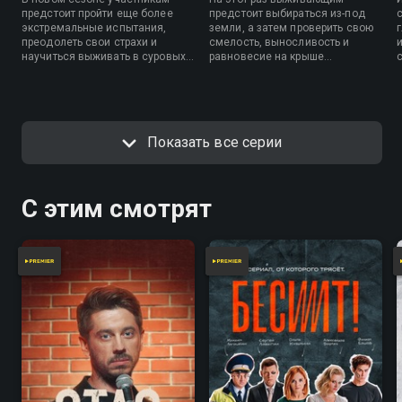
предстоит пройти еще более
предстоит выбираться из-под
экстремальные испытания,
земли, а затем проверить свою
преодолеть свои страхи и
смелость, выносливость и
научиться выживать в суровых
равновесие на крыше
условиях. Уже на первой
мчащегося поезда. А помимо
неделе они познакомятся с
этого их как всегда ждут
соперниками, выполнят
испытания от ведущего.
задания по обустройству
жилища и примут первое
Показать все серии
важное решение на
голосовании.
С этим смотрят