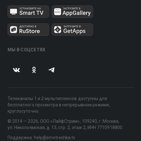
МЫ В СОЦСЕТЯХ
Телеканалы 1 и 2 мультиплексов доступны для
бесплатного просмотра в непрерывном режиме,
круглосуточно.
© 2014 — 2026, ООО «ЛайфСтрим», 109240, г. Москва,
ул. Николоямская, д. 13, стр. 2, этаж 2, ИНН 7710918800
Поддержка: help@smotreshka.tv