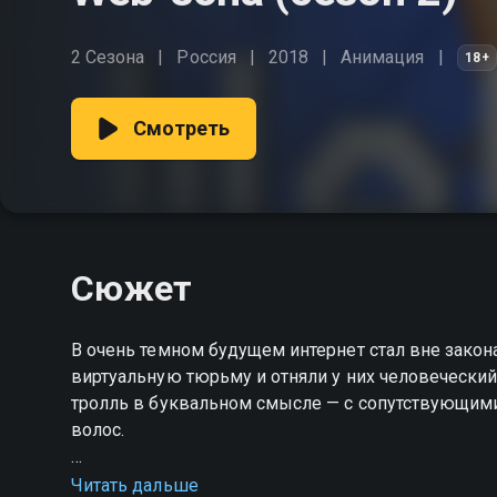
2 Сезона
Россия
2018
Анимация
18+
Смотреть
Сюжет
В очень темном будущем интернет стал вне закона
виртуальную тюрьму и отняли у них человеческий 
тролль в буквальном смысле — с сопутствующими
волос.
Посмотреть онлайн 2 сезон сериала Web-зона в
Читать дальше