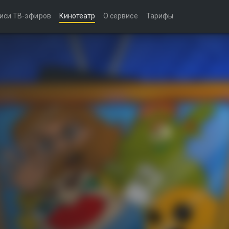
иси ТВ-эфиров
Кинотеатр
О сервисе
Тарифы