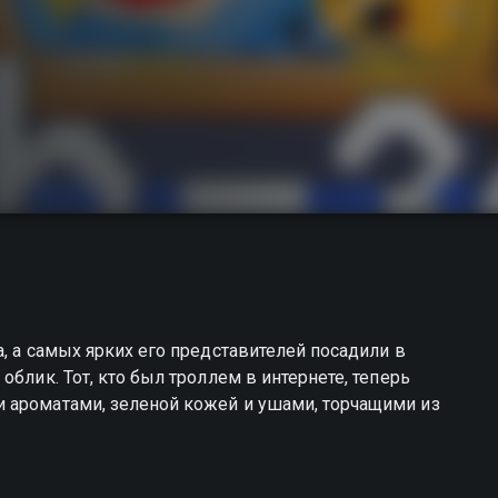
, а самых ярких его представителей посадили в
облик. Тот, кто был троллем в интернете, теперь
 ароматами, зеленой кожей и ушами, торчащими из
ы можете совершенно бесплатно в хорошем HD