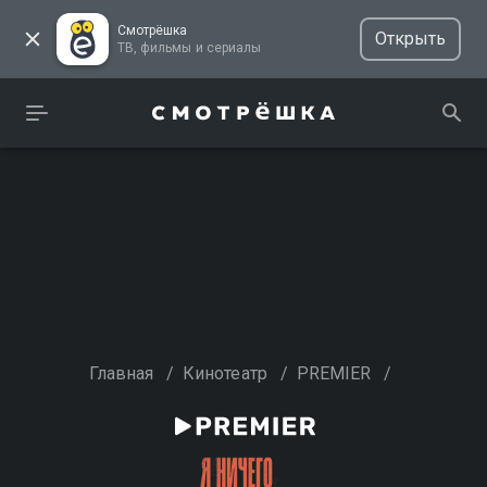
Смотрёшка
Открыть
ТВ, фильмы и сериалы
Главная
/
Кинотеатр
/
PREMIER
/