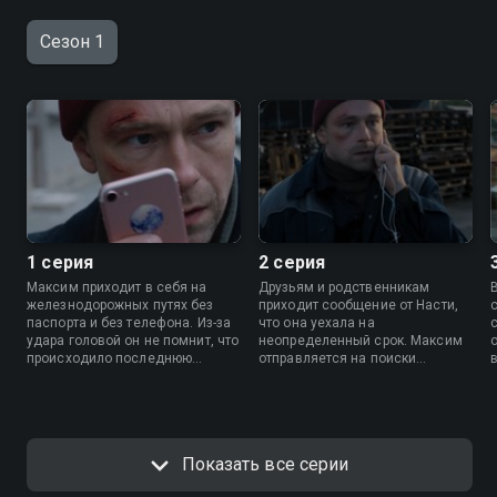
Сезон 1
1 серия
2 серия
Максим приходит в себя на
Друзьям и родственникам
железнодорожных путях без
приходит сообщение от Насти,
паспорта и без телефона. Из-за
что она уехала на
удара головой он не помнит, что
неопределенный срок. Максим
происходило последнюю
отправляется на поиски
неделю. Вернувшись домой,
девушки и встречает одного из
Максим обнаруживает, что его
ее бывших, который может что-
девушка Настя куда-то исчезла.
то знать про нее.
Показать все серии