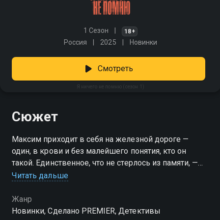
1 Сезон
18+
Россия
2025
Новинки
Смотреть
Я ничего не помню (сезон 1)
Сюжет
Максим приходит в себя на железной дороге —
один, в крови и без малейшего понятия, кто он
такой. Единственное, что не стерлось из памяти, —
Настя. Её лицо, её голос, её любовь. Он уверен, что
Читать дальше
должен найти её. Но когда пытается вернуться в
прежнюю жизнь, выясняется — Настя исчезла, и
Жанр
никто не знает, где она. Пытаясь собрать воедино
Новинки, Сделано PREMIER, Детективы