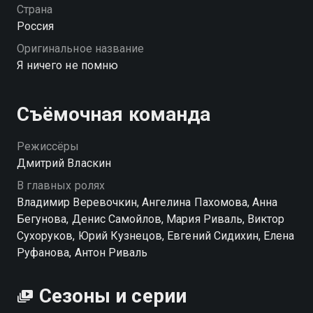
обрывки памяти, Максим начинает собственное
Страна
расследование. Следы уводят всё дальше от
Россия
привычной реальности: в запутанную сеть лжи,
Оригинальное название
подозрений и странных совпадений. По мере того
Я ничего не помню
как всплывают фрагменты прошлого, герой
начинает сомневаться не только в окружающих, но
и в себе самом. Кто он — потерпевший или тот, от
Съёмочная команда
кого нужно бежать? В основу сеиала легли
реальные дела, которые когда-то потрясли страну.
Режиссёры
«Я ничего не помню» — смотрите онлайн в хорошем
Дмитрий Власкин
качестве.
В главных ролях
Владимир Веревочкин, Ангелина Пахомова, Анна
Посмотреть онлайн 1 сезон сериала Я ничего не
Бегунова, Денис Самойлов, Мария Риваль, Виктор
помню вы можете совершенно бесплатно в
Сухоруков, Юрий Кузнецов, Евгений Сидихин, Елена
хорошем HD качестве на Смотрёшке
Руфанова, Антон Риваль
Сезоны и серии