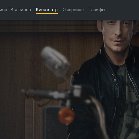
иси ТВ-эфиров
Кинотеатр
О сервисе
Тарифы