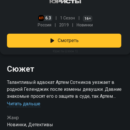
6.3
1 Сезон
16+
Россия
2019
Новинки
Смотреть
Юристы (сезон 1)
Сюжет
Талантливый адвокат Артем Сотников уезжает в
родной Геленджик после измены девушки. Давние
знакомые просят его о защите в суде, так Артем
быстро набирает популярность в провинциальном
Читать дальше
городке. Вскоре ему предлагают стать партнером
адвокатского бюро и помогать невинным, но
Жанр
помимо новых друзей и возлюбленной Артем
Новинки, Детективы