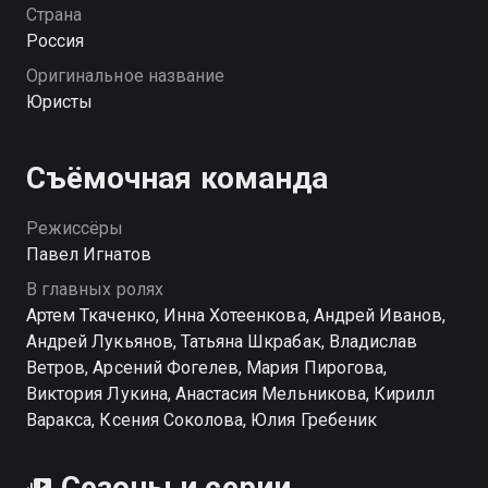
обретает врагов. Удастся ли ему спасти всех и
Страна
сразу?
Россия
Оригинальное название
Посмотреть онлайн 1 сезон сериала Юристы вы
Юристы
можете совершенно бесплатно в хорошем HD
качестве на Смотрёшке
Съёмочная команда
Режиссёры
Павел Игнатов
В главных ролях
Артем Ткаченко, Инна Хотеенкова, Андрей Иванов,
Андрей Лукьянов, Татьяна Шкрабак, Владислав
Ветров, Арсений Фогелев, Мария Пирогова,
Виктория Лукина, Анастасия Мельникова, Кирилл
Варакса, Ксения Соколова, Юлия Гребеник
Сезоны и серии