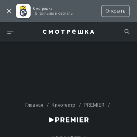
Смотрёшка
Открыть
ТВ, фильмы и сериалы
Главная
/
Кинотеатр
/
PREMIER
/