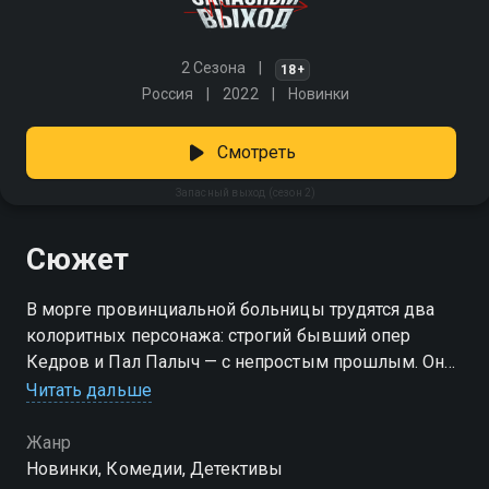
2 Сезона
18+
Россия
2022
Новинки
Смотреть
Запасный выход (сезон 2)
Сюжет
В морге провинциальной больницы трудятся два
колоритных персонажа: строгий бывший опер
Кедров и Пал Палыч — с непростым прошлым. Они
постоянно подкалывают друг друга, но с делами
Читать дальше
справляются лучше любого дуэта. Однажды к ним
заходит начинающий следователь Сайкин — парень
Жанр
толковый, но в отделе его никто всерьёз не
Новинки, Комедии, Детективы