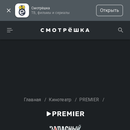
Смотрёшка
Открыть
ТВ, фильмы и сериалы
Главная
/
Кинотеатр
/
PREMIER
/