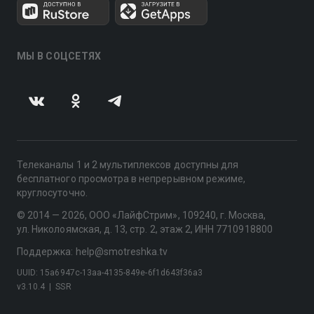
МЫ В СОЦСЕТЯХ
Телеканалы 1 и 2 мультиплексов доступны для
бесплатного просмотра в непрерывном режиме,
круглосуточно.
© 2014 — 2026, ООО «ЛайфСтрим», 109240, г. Москва,
ул. Николоямская, д. 13, стр. 2, этаж 2, ИНН 7710918800
Поддержка: help@smotreshka.tv
UUID: 15a6947c-13aa-4135-849e-6f1d643f36a3
v3.10.4
|
SSR