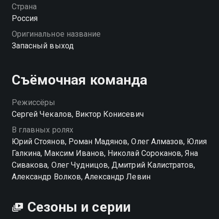
воспринимает. Когда Кедров с Шишко берут да и
Страна
угадывают всё по одному телу — от орудия убийства
Россия
до имени преступника — Сайкин получает лавры, и
Оригинальное название
тут закручивается странный, но рабочий тандем. С
Запасный выход
этого дня у парня появляются неожиданные
помощники… из морга. «Запасный выход» —
смотрите онлайн в хорошем качестве.
Съёмочная команда
Посмотреть онлайн 2 сезон сериала Запасный
Режиссёры
выход вы можете совершенно бесплатно в
Сергей Чекалов, Виктор Конисевич
хорошем HD качестве на Смотрёшке
В главных ролях
Юрий Стоянов, Роман Мадянов, Олег Алмазов, Юлия
Галкина, Максим Иванов, Николай Сороканов, Яна
Сивакова, Олег Чудницов, Дмитрий Калистратов,
Александр Волков, Александр Левин
Сезоны и серии