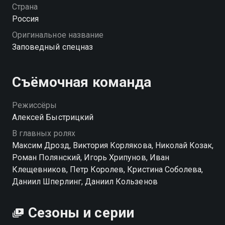
Страна
Посмотреть онлайн 2 сезон сериала Заповедный
Россия
спецназ вы можете совершенно бесплатно в
Оригинальное название
хорошем HD качестве на Смотрёшке
Заповедный спецназ
Съёмочная команда
Режиссёры
Алексей Быстрицкий
В главных ролях
Максим Дрозд, Виктория Корлякова, Николай Козак,
Роман Полянский, Игорь Хрипунов, Иван
Клещевников, Петр Королев, Кристина Соболева,
Даниил Шперлинг, Даниил Кользенов
Сезоны и серии