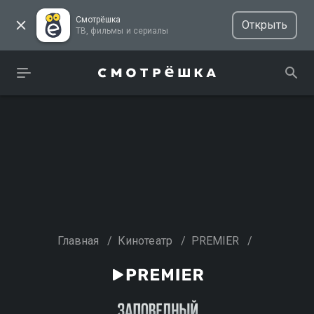
Смотрёшка
Открыть
ТВ, фильмы и сериалы
Главная
/
Кинотеатр
/
PREMIER
/