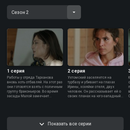
1 серия
2 серия
Работы у отряда Тарханова
Ухтомский заселяется на
вновь хоть отбавляй. На этот раз
турбазу и убивает на глазах
они готовятся взять с поличным
Ирины, хозяйки отеля, двух
группу браконьеров. Во время
человек. Он рассказывает ей о
засады Малой замечает
своих планах на юго-западный
подозрительную машину.
берег Байкала и предлагает
работать на него.
Показать все серии