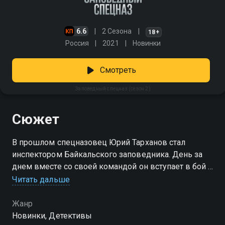
6.6
2 Сезона
18+
Россия
2021
Новинки
Смотреть
Заповедный спецназ (сезон 2)
Сюжет
В прошлом спецназовец Юрий Тарханов стал
инспектором Байкальского заповедника. День за
днем вместе со своей командой он вступает в бой с
преступниками, наносящими непоправимый вред
Читать дальше
озеру и его окрестностям. Браконьеры готовы на
все, чтобы защитить свой прибыльный бизнес,
Жанр
поэтому Тарханова ждет серьезный отпор.
Новинки, Детективы