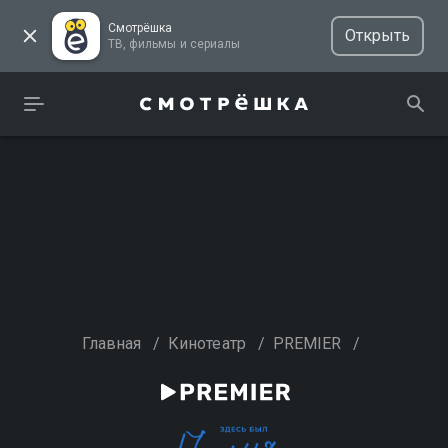
Смотрёшка
Открыть
ТВ, фильмы и сериалы
Главная
/
Кинотеатр
/
PREMIER
/