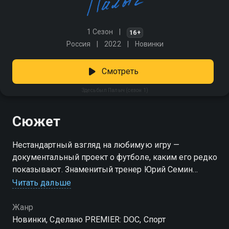
1 Сезон
16+
Россия
2022
Новинки
Смотреть
Здесь был Палыч (сезон 1)
Сюжет
Нестандартный взгляд на любимую игру —
документальный проект о футболе, каким его редко
показывают. Знаменитый тренер Юрий Семин
вместе с журналистом Александром Аксеновым
Читать дальше
отправляются в поездку по стране, чтобы понять,
откуда в России такая страсть к футболу, несмотря
Жанр
на постоянные разочарования. Герои встречаются с
Новинки, Сделано PREMIER: DOC, Спорт