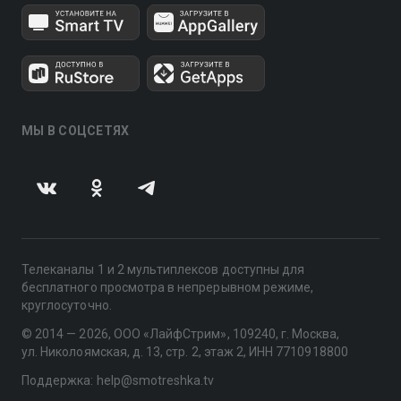
МЫ В СОЦСЕТЯХ
Телеканалы 1 и 2 мультиплексов доступны для
бесплатного просмотра в непрерывном режиме,
круглосуточно.
© 2014 — 2026, ООО «ЛайфСтрим», 109240, г. Москва,
ул. Николоямская, д. 13, стр. 2, этаж 2, ИНН 7710918800
Поддержка: help@smotreshka.tv