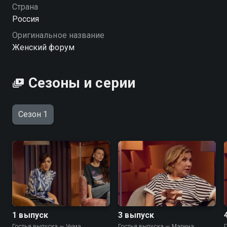
Посмотреть онлайн 1 сезон сериала Женский форум
Страна
вы можете совершенно бесплатно в хорошем HD
Россия
качестве на Смотрёшке
Оригинальное название
Женский форум
Сезоны и серии
Сезон 1
1 выпуск
3 выпуск
Гостья выпуска — Чума
Гостья выпуска — Марина