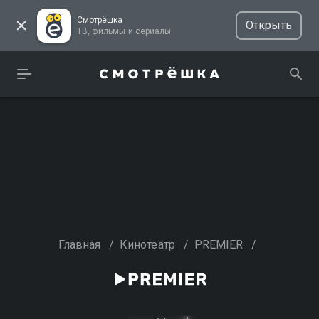
Смотрёшка
Открыть
ТВ, фильмы и сериалы
Главная
/
Кинотеатр
/
PREMIER
/