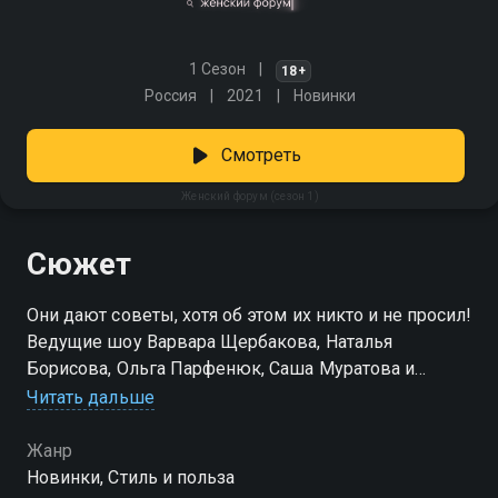
1 Сезон
18+
Россия
2021
Новинки
Смотреть
Женский форум (сезон 1)
Сюжет
Они дают советы, хотя об этом их никто и не просил!
Ведущие шоу Варвара Щербакова, Наталья
Борисова, Ольга Парфенюк, Саша Муратова и
приглашенный гость открывают темы на женских
Читать дальше
форумах, обсуждают их и пишут коллективный
ответ.
Жанр
Новинки, Стиль и польза