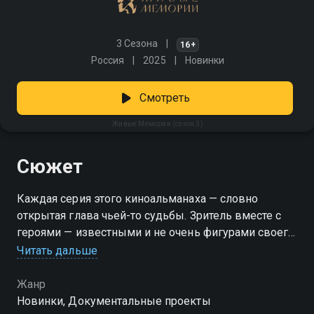
3 Сезона
16+
Россия
2025
Новинки
Смотреть
Живые Мемории (сезон 3)
Сюжет
Каждая серия этого киноальманаха — словно
открытая глава чьей-то судьбы. Зритель вместе с
героями — известными и не очень фигурами своего
времени — возвращается в прошлое, погружаясь в
Читать дальше
личные воспоминания, зафиксированные в
мемуарах. Актёры превращают документальные
Жанр
строки в живое, эмоциональное исполнение, а
Новинки, Документальные проекты