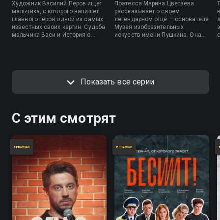
Художник Василий Перов ищет
Поэтесса Марина Цветаева
мальчика, с которого напишет
рассказывает о своем
главного героя одной из самых
легендарном отце — основателе
известных своих картин. Судьба
Музея изобразительных
мальчика Васи и История о
искусств имени Пушкина. Она
великой материнской любви и
вспоминает, как был заложен
самоотречении — и о том, как
первый камень, какую важную
сила искусства побеждает
роль играла в становлении
смерть.
музей её мама, с каким жаром и
любовью отец водил свои
Показать все серии
первые экскурсии по собранию.
С этим смотрят