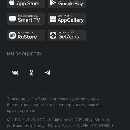
МЫ В СОЦСЕТЯХ
Телеканалы 1 и 2 мультиплексов доступны для
бесплатного просмотра в непрерывном режиме,
круглосуточно.
© 2014 — 2026, ООО «ЛайфСтрим», 109240, г. Москва,
ул. Николоямская, д. 13, стр. 2, этаж 2, ИНН 7710918800