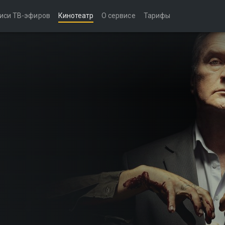
иси ТВ-эфиров
Кинотеатр
О сервисе
Тарифы