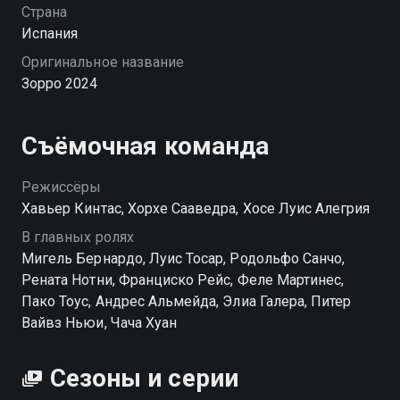
Диего не только раскроет чужие преступления, но и
Страна
столкнется с тайнами собственной семьи, которые
Испания
перевернут всю его жизнь. «Зорро (2024)» —
Оригинальное название
смотрите онлайн в хорошем качестве.
Зорро 2024
Посмотреть онлайн 1 сезон сериала Зорро (2024) вы
можете совершенно бесплатно в хорошем HD
Съёмочная команда
качестве на Смотрёшке
Режиссёры
Хавьер Кинтас, Хорхе Сааведра, Хосе Луис Алегрия
В главных ролях
Мигель Бернардо, Луис Тосар, Родольфо Санчо,
Рената Нотни, Франциско Рейс, Феле Мартинес,
Пако Тоус, Андрес Альмейда, Элиа Галера, Питер
Вайвз Ньюи, Чача Хуан
Сезоны и серии