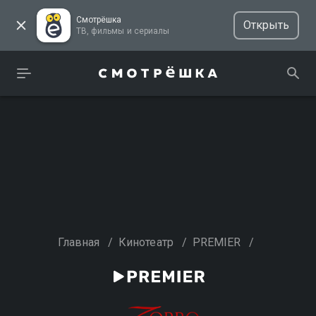
Смотрёшка
Открыть
ТВ, фильмы и сериалы
Главная
/
Кинотеатр
/
PREMIER
/