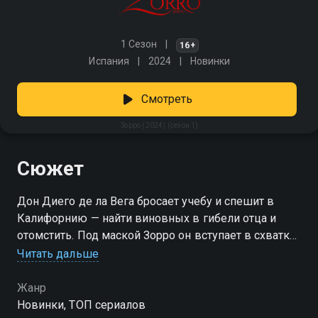
1 Сезон
16+
Испания
2024
Новинки
Смотреть
Зорро (2024) (сезон 1)
Сюжет
Дон Диего де ла Вега бросает учебу и спешит в
Калифорнию — найти виновных в гибели отца и
отомстить. Под маской Зорро он вступает в схватку
с продажными чиновниками и губернатором Лос-
Читать дальше
Анджелеса. Но среди врагов оказывается и На-Лин
— бесстрашная воительница, мастер боевого
Жанр
искусства своего народа. В этом противостоянии
Новинки, ТОП сериалов