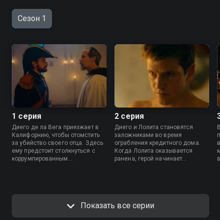
Сезон 1
1 серия
2 серия
Диего де ла Вега приезжает в
Диего и Лолита становятся
Калифорнию, чтобы отомстить
заложниками во время
за убийство своего отца. Здесь
ограбления кредитного дома.
ему предстоит столкнуться с
Когда Лолита оказывается
коррумпированным
ранена, герой начинает
губернатором, злым лидером
сомневаться, действительно ли
китайской общины и тайного
ему по силам носить маску.
общества. Под покровом маски
Диего придется научиться
ставить общее благо выше
Показать все серии
собственного.