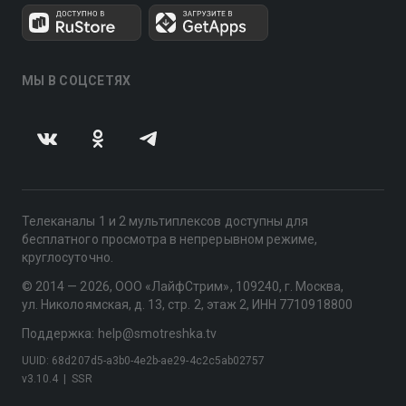
МЫ В СОЦСЕТЯХ
Телеканалы 1 и 2 мультиплексов доступны для
бесплатного просмотра в непрерывном режиме,
круглосуточно.
© 2014 — 2026, ООО «ЛайфСтрим», 109240, г. Москва,
ул. Николоямская, д. 13, стр. 2, этаж 2, ИНН 7710918800
Поддержка: help@smotreshka.tv
UUID: 68d207d5-a3b0-4e2b-ae29-4c2c5ab02757
v3.10.4
|
SSR