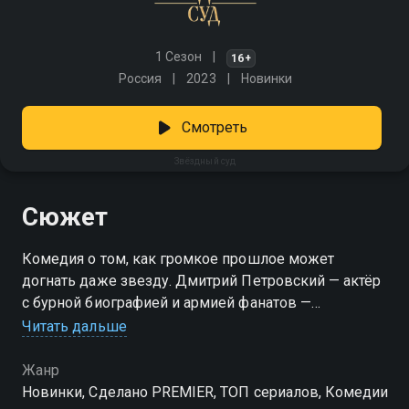
1 Сезон
16+
Россия
2023
Новинки
Смотреть
Звёздный суд
Сюжет
Комедия о том, как громкое прошлое может
догнать даже звезду. Дмитрий Петровский — актёр
с бурной биографией и армией фанатов —
оказывается в центре судебного разбирательства с
Читать дальше
бывшей женой, которая публично обвиняет его в
абьюзе. Ему нужно не только подготовиться к
Жанр
процессу, но и пересмотреть своё поведение. Пока
Новинки, Сделано PREMIER, ТОП сериалов, Комедии