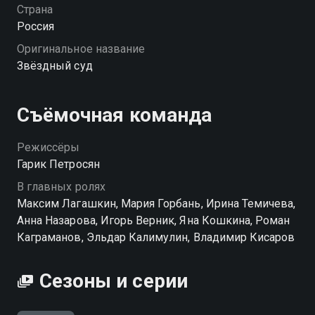
журналисты роются в скандальных подробностях,
Страна
Петровский пытается сохранить лицо, восстановить
Россия
карьеру и, может быть, впервые в жизни стать
Оригинальное название
лучше. «Звёздный суд» — смотрите онлайн в
Звёздный суд
хорошем качестве.
Съёмочная команда
Режиссёры
Гарик Петросян
В главных ролях
Максим Лагашкин, Мария Горбань, Ирина Темичева,
Анна Назарова, Игорь Верник, Яна Кошкина, Роман
Каграманов, Эльдар Калимулин, Владимир Кисаров
Сезоны и серии