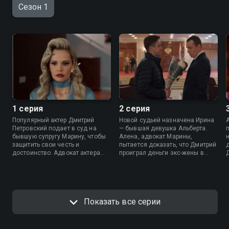
Сезон 1
1 серия
2 серия
Популярный актер Дмитрий
Новой судьей назначена Ирина
Петровский подает в суд на
— бывшая девушка Альберта.
бывшую супругу Марину, чтобы
Алена, адвокат Марины,
защитить свои честь и
пытается доказать, что Дмитрий
достоинство. Адвокат актера
проиграл деньги экс-жены в
Альберт собирается выиграть
казино. Павел влюбляется в
дело за один день, но ему
судью, а Альберт вызывает
препятствует сам Петровский,
неожиданного свидетеля.
явившийся на заседание в
неадекватном состоянии.
Показать все серии