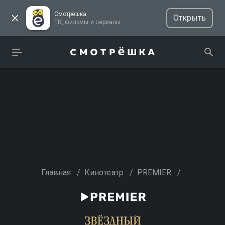
Смотрёшка
Открыть
ТВ, фильмы и сериалы
Главная
/
Кинотеатр
/
PREMIER
/