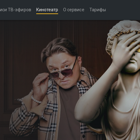
иси ТВ-эфиров
Кинотеатр
О сервисе
Тарифы