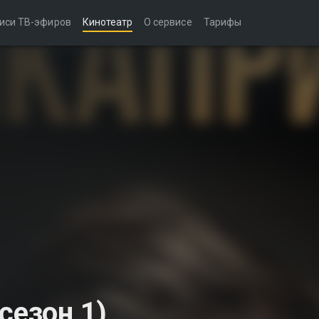
иси ТВ-эфиров
Кинотеатр
О сервисе
Тарифы
сезон 1)