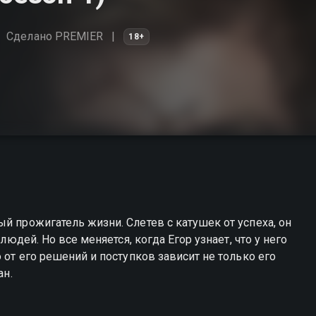
Сделано PREMIER
18+
й прожигатель жизни. Слетев с катушек от успеха, он
 людей. Но все меняется, когда Егор узнает, что у него
 от его решений и поступков зависит не только его
ан.
априо! вы можете совершенно бесплатно в хорошем