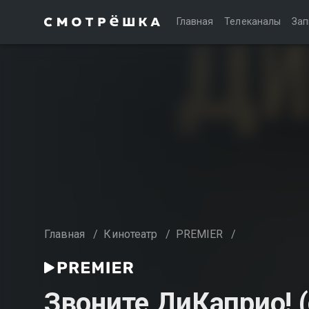
Главная
Телеканалы
Зап
Главная
/
Кинотеатр
/
PREMIER
/
Звоните ДиКаприо! (