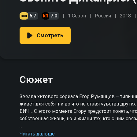
6.7
7.0
1 Сезон
Россия
2018
Смотреть
Сюжет
Звезда хитового сериала Егор Румянцев – типичны
живет для себя, ни во что не ставя чувства других
ВИЧ… С этого момента Егору предстоит понять, что
собственная жизнь, но и жизни тех, кто с ним связ
Посмотреть онлайн 1 сезон сериала Звоните ДиК
Читать дальше