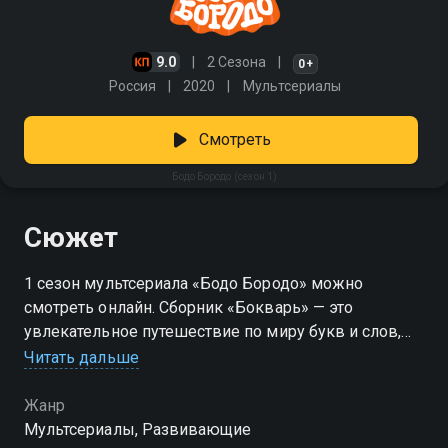
9.0
2 Сезона
0+
Россия
2020
Мультсериалы
Смотреть
Бодо Бородо (сезон 1)
Сюжет
1 сезон мультсериала «Бодо Бородо» можно
смотреть онлайн. Сборник «Бокварь» — это
увлекательное путешествие по миру букв и слов,
настоящее образовательное приключение, где
Читать дальше
главным героем выступает колоритный учитель с
рыжей бородой. Весело скатиться с «Л», угоститься
Жанр
бубликом, встретиться с динозавром и отыскать все
Мультсериалы, Развивающие