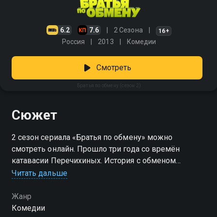
6.2
7.6
2 Сезона
16+
Россия
2013
Комедии
Смотреть
Братья по обмену (сезон 2)
Сюжет
2 сезон сериала «Братья по обмену» можно
смотреть онлайн. Прошло три года со времён
катавасии Перечихиных. История с обменом
положительно повлияла на близнецов. Валерий
Читать дальше
вместе с Тамарой теперь живёт в Москве и
продолжает вести дела в строительной компании
Жанр
«Вектор». Фёдор же наслаждается деревенским
Комедии