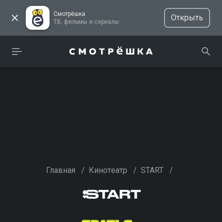
Смотрёшка
Открыть
ТВ, фильмы и сериалы
Главная
/
Кинотеатр
/
START
/