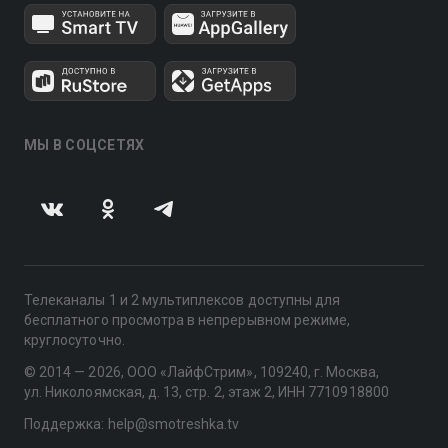
МЫ В СОЦСЕТЯХ
Телеканалы 1 и 2 мультиплексов доступны для
бесплатного просмотра в непрерывном режиме,
круглосуточно.
© 2014 — 2026, ООО «ЛайфСтрим», 109240, г. Москва,
ул. Николоямская, д. 13, стр. 2, этаж 2, ИНН 7710918800
Поддержка: help@smotreshka.tv