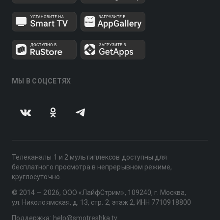
МЫ В СОЦСЕТЯХ
Телеканалы 1 и 2 мультиплексов доступны для
бесплатного просмотра в непрерывном режиме,
круглосуточно.
© 2014 — 2026, ООО «ЛайфСтрим», 109240, г. Москва,
ул. Николоямская, д. 13, стр. 2, этаж 2, ИНН 7710918800
Поддержка: help@smotreshka.tv