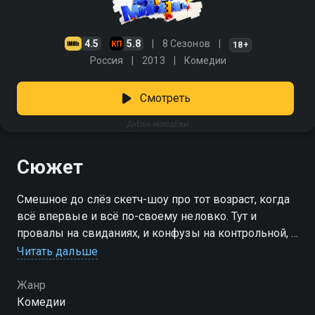
4.5
5.8
8 Сезонов
18+
Россия
2013
Комедии
Смотреть
ДаЕшь молодЕжь!
Сюжет
Смешное до слёз скетч-шоу про тот возраст, когда
всё впервые и всё по-своему неловко. Тут и
провалы на свиданиях, и конфузы на контрольной, и
первая влюблённость, и вечные ссоры с
Читать дальше
родителями. Подростки мечтают быть взрослыми,
но пока учатся разбираться в себе и мире — шумно,
Жанр
дерзко и с юмором. «ДаЕшь молодЕжь!» —
Комедии