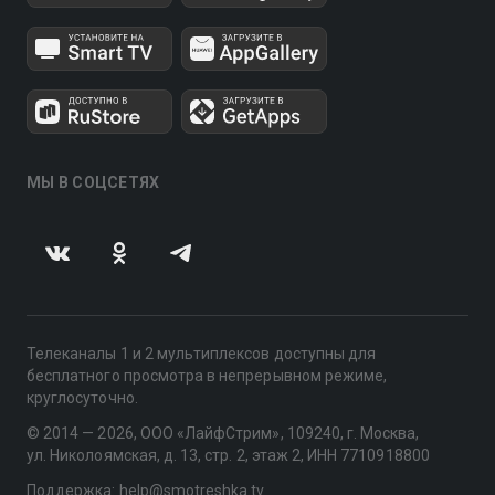
МЫ В СОЦСЕТЯХ
Телеканалы 1 и 2 мультиплексов доступны для
бесплатного просмотра в непрерывном режиме,
круглосуточно.
© 2014 — 2026, ООО «ЛайфСтрим», 109240, г. Москва,
ул. Николоямская, д. 13, стр. 2, этаж 2, ИНН 7710918800
Поддержка: help@smotreshka.tv