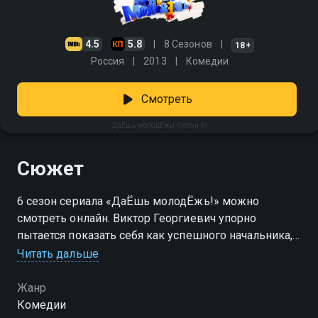
4.5
5.8
8 Сезонов
18+
Россия
2013
Комедии
Смотреть
ДаЕшь молодЕжь! (сезон 6)
Сюжет
6 сезон сериала «ДаЁшь молодЁжь!» можно
смотреть онлайн. Виктор Георгиевич упорно
пытается показать себя как успешного начальника,
но его выходки продолжают портить работу, отдых
Читать дальше
и настроение подчиненных. Башка и Ржавый
придумывают новые клички и оскорбления, чтобы
Жанр
быть модными пацанами. Тамик и Радик уходят от
Комедии