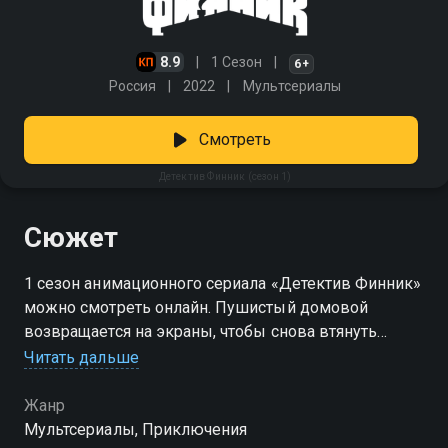
8.9
1 Сезон
6+
Россия
2022
Мультсериалы
Смотреть
Детектив Финник (сезон 1)
Сюжет
1 сезон анимационного сериала «Детектив Финник»
можно смотреть онлайн. Пушистый домовой
возвращается на экраны, чтобы снова втянуть
зрителей всех возрастов в незабываемые
Читать дальше
приключения. Несмотря на то что любимые занятия
Финника — есть вредные лакомства и лежать на
Жанр
диване перед телевизором, он не упустит шанса
Мультсериалы, Приключения