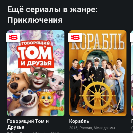
Ещё сериалы в жанре:
Приключения
9.0
6.0
8.0
5.6
Говорящий Том и
Корабль
Друзья
2015, Россия, Мелодрамы
C