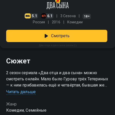
5.1
6.1
3 Сезона
18+
Россия
2016
Комедии
Смотреть
Два отца и два сына (сезон 2)
Сюжет
2 сезон сериала «Два отца и два сына» можно
смотреть онлайн. Мало было Гурову трёх Тетериных
— к ним прибавилась ещё и четвёртая, бывшая жена
актёра. Даже самые смелые правила Виктора не
Читать дальше
идут в сравнение с домашней тиранией Веры
Владимировны. Благо, опытный педагог довольно
Жанр
быстро находит работу и съезжает от сына и
Комедии, Семейные