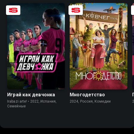
8.7
7.6
8.0
6.9
Играй как девчонка
Многодетство
Irabazi arte! • 2022, Испания,
2024, Россия, Комедии
Семейные