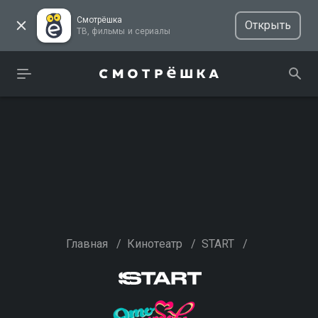
Смотрёшка
Открыть
ТВ, фильмы и сериалы
Главная
/
Кинотеатр
/
START
/