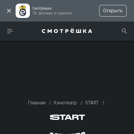
Смотрёшка
Открыть
ТВ, фильмы и сериалы
Главная
/
Кинотеатр
/
START
/