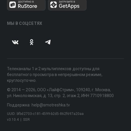
МЫ В СОЦСЕТЯХ
Телеканалы 1 и 2 мультиплексов доступны для
бесплатного просмотра в непрерывном режиме,
круглосуточно.
© 2014 — 2026, ООО «ЛайфСтрим», 109240, г. Москва,
ул. Николоямская, д. 13, стр. 2, этаж 2, ИНН 7710918800
Поддержка: help@smotreshka.tv
UUID: bfbd2703-c181-4599-b2d5-862f697a20aa
v3.10.4
|
SSR