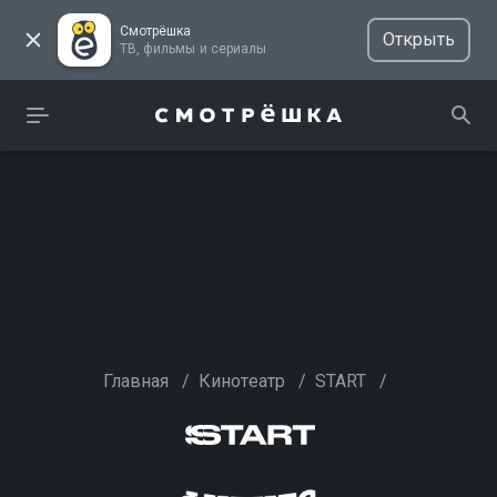
Смотрёшка
Открыть
ТВ, фильмы и сериалы
Главная
/
Кинотеатр
/
START
/