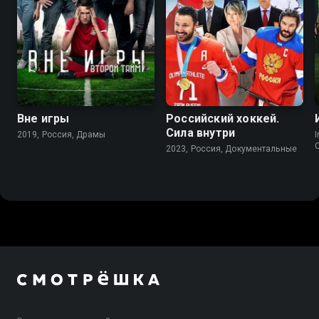
8.0
7.1
8.5
Вне игры
Российский хоккей.
Сила внутри
2019, Россия, Драмы
I
2023, Россия, Документальные