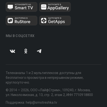
МЫ В СОЦСЕТЯХ
Телеканалы 1 и 2 мультиплексов доступны для
бесплатного просмотра в непрерывном режиме,
круглосуточно.
© 2014 — 2026, ООО «ЛайфСтрим», 109240, г. Москва,
ул. Николоямская, д. 13, стр. 2, этаж 2, ИНН 7710918800
Поддержка: help@smotreshka.tv