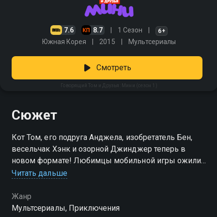
7.6
8.7
1 Сезон
6+
Южная Корея
2015
Мультсериалы
Смотреть
Говорящий Том и Друзья: Мини (сезон 1)
Сюжет
Кот Том, его подруга Анджела, изобретатель Бен,
весельчак Хэнк и озорной Джинджер теперь в
новом формате! Любимцы мобильной игры ожили
в анимации, сохранив свой задор и харизму. Их
Читать дальше
будни наполнены неожиданными приключениями, а
даже самая обычная ситуация легко превращается в
Жанр
забавный хаос. «Говорящий Том и Друзья: Мини» —
Мультсериалы, Приключения