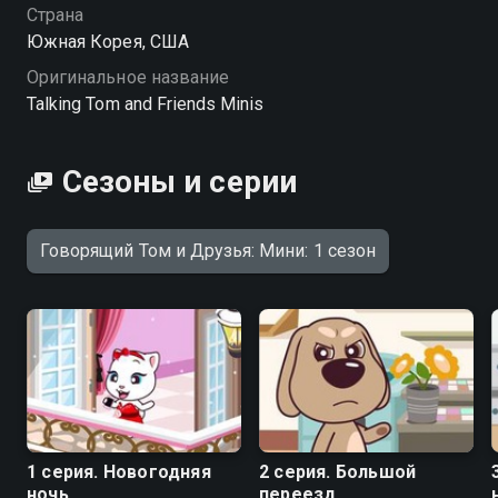
смотрите онлайн в хорошем качестве.
Страна
Южная Корея, США
Посмотреть онлайн 1 сезон сериала Говорящий Том
Оригинальное название
и Друзья: Мини вы можете совершенно бесплатно в
Talking Tom and Friends Minis
хорошем HD качестве на Смотрёшке
Сезоны и серии
Говорящий Том и Друзья: Мини: 1 сезон
1 серия. Новогодняя
2 серия. Большой
ночь
переезд