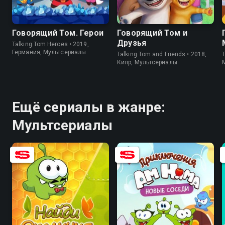
8.6
6.3
9.0
6.0
Говорящий Том. Герои
Говорящий Том и
Друзья
Talking Tom Heroes • 2019,
Германия, Мультсериалы
Talking Tom and Friends • 2018,
T
Кипр, Мультсериалы
Ещё сериалы в жанре:
Мультсериалы