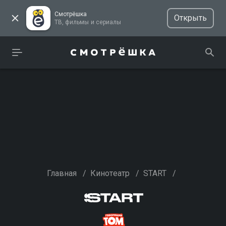
Смотрёшка
Открыть
ТВ, фильмы и сериалы
Главная
/
Кинотеатр
/
START
/