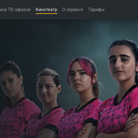
иси ТВ-эфиров
Кинотеатр
О сервисе
Тарифы