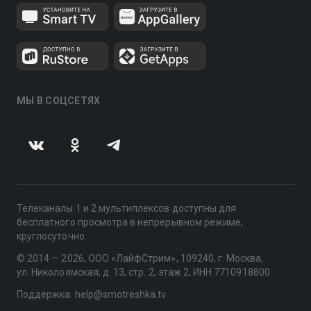
МЫ В СОЦСЕТЯХ
Телеканалы 1 и 2 мультиплексов доступны для
бесплатного просмотра в непрерывном режиме,
круглосуточно.
© 2014 — 2026, ООО «ЛайфСтрим», 109240, г. Москва,
ул. Николоямская, д. 13, стр. 2, этаж 2, ИНН 7710918800
Поддержка: help@smotreshka.tv