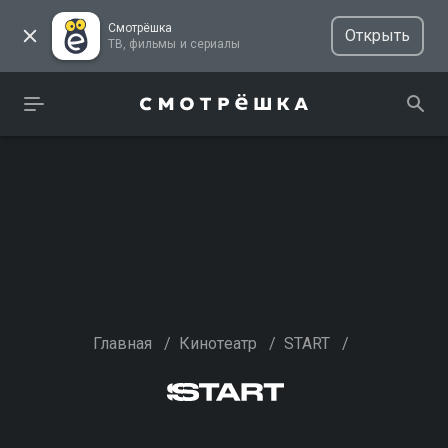
Смотрёшка
Открыть
ТВ, фильмы и сериалы
Главная
/
Кинотеатр
/
START
/