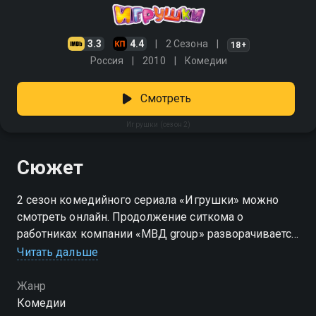
3.3
4.4
2 Сезона
18+
Россия
2010
Комедии
Смотреть
Игрушки (сезон 2)
Сюжет
2 сезон комедийного сериала «Игрушки» можно
смотреть онлайн. Продолжение ситкома о
работниках компании «МВД group» разворачивается
сразу после Нового года. В праздничную ночь Стас
Читать дальше
признался своей сотруднице Варе Некрасовой в
чувствах, но женатый начальник быстро
Жанр
разочаровал девушку. Зато судьба свела ее с
Комедии