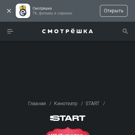
Смотрёшка
Открыть
ТВ, фильмы и сериалы
Главная
/
Кинотеатр
/
START
/