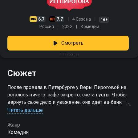
6.7
7.7
4 Сезона
16+
Россия
2022
Комедии
Смотреть
ИП Пирогова
Сюжет
После провала в Петербурге у Веры Пироговой не
осталось ничего: кафе закрыто, счета пусты. Чтобы
вернуть своё дело и уважение, она идёт ва-банк —
подаёт заявку на шоу «Лучший кондитер России».
Читать дальше
Победа — это шанс на три миллиона, новую жизнь и
поддержку близких, которые тоже борются каждый
Жанр
со своим. Теперь у Веры только один рецепт — не
Комедии