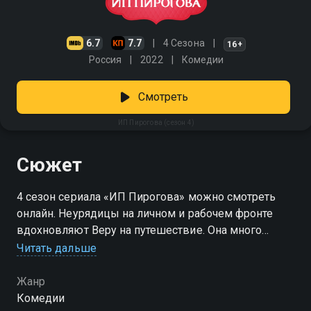
6.7
7.7
4 Сезона
16+
Россия
2022
Комедии
Смотреть
ИП Пирогова (сезон 4)
Сюжет
4 сезон сериала «ИП Пирогова» можно смотреть
онлайн. Неурядицы на личном и рабочем фронте
вдохновляют Веру на путешествие. Она много
читала, медитировала, танцевала, ела и ни разу не
Читать дальше
взялась за сковородку или скалку. Новые силы и
увлечения пришлись очень кстати: пора вернуть
Жанр
репутацию и клиентов. В этом может помочь
Комедии