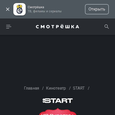
Смотрёшка
Открыть
ТВ, фильмы и сериалы
Главная
/
Кинотеатр
/
START
/