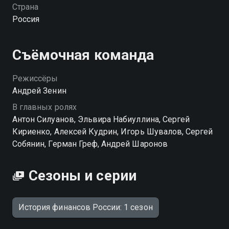
придумывал реформы и почему некоторые идеи
Страна
оказались поворотными. «История финансов
Россия
России» — смотрите онлайн в хорошем качестве.
Посмотреть онлайн 1 сезон сериала История
Съёмочная команда
финансов России вы можете совершенно
бесплатно в хорошем HD качестве на Смотрёшке
Режиссёры
Андрей Зенин
В главных ролях
Антон Силуанов, Эльвира Набиуллина, Сергей
Кириенко, Алексей Кудрин, Игорь Шувалов, Сергей
Собянин, Герман Греф, Андрей Шаронов
Сезоны и серии
История финансов России: 1 сезон