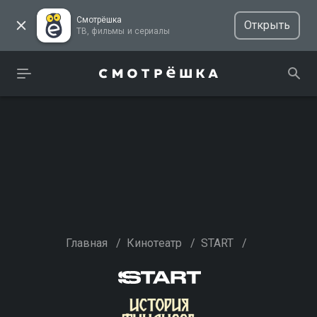
Смотрёшка
Открыть
ТВ, фильмы и сериалы
Главная
/
Кинотеатр
/
START
/