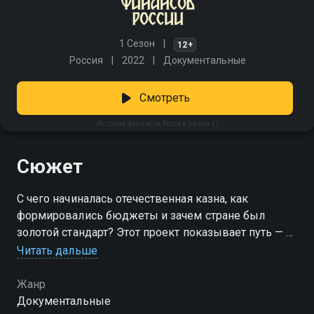
1 Сезон
12+
Россия
2022
Документальные
Смотреть
История финансов России (сезон 1)
Сюжет
С чего начиналась отечественная казна, как
формировались бюджеты и зачем стране был
золотой стандарт? Этот проект показывает путь — от
первых монет до цифровых систем. Аналитики шаг
Читать дальше
за шагом разбирают ключевые события, объясняют,
как ошибки и победы прошлого отразились на
Жанр
сегодняшнем дне. Как менялись налоги, кто
Документальные