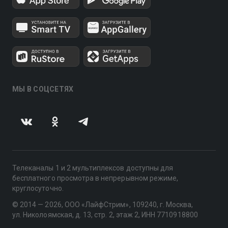
МЫ В СОЦСЕТЯХ
Телеканалы 1 и 2 мультиплексов доступны для
бесплатного просмотра в непрерывном режиме,
круглосуточно.
© 2014 — 2026, ООО «ЛайфСтрим», 109240, г. Москва,
ул. Николоямская, д. 13, стр. 2, этаж 2, ИНН 7710918800