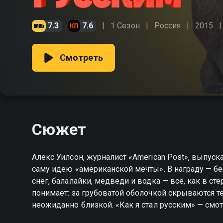
7.3
7.6
1 Сезон
Россия
2015
Смотреть
Сюжет
Алекс Уилсон, журналист «American Post», выпуск
саму идею «американской мечты». В награду — бе
снег, балалайки, медведи и водка — всё, как в ст
понимает: за грубоватой оболочкой скрываются те
неожиданно близкой. «Как я стал русским» — смо