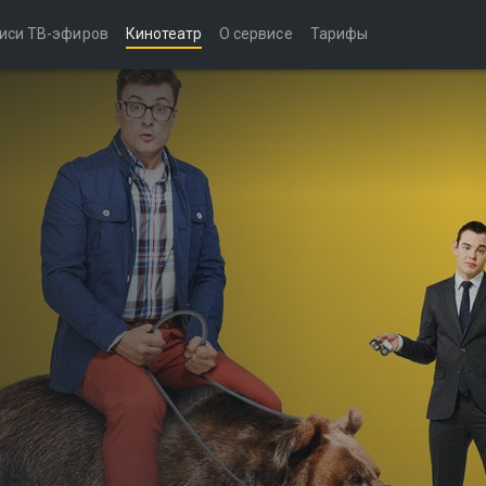
иси ТВ-эфиров
Кинотеатр
О сервисе
Тарифы