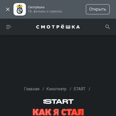
Смотрёшка
Открыть
ТВ, фильмы и сериалы
Главная
/
Кинотеатр
/
START
/