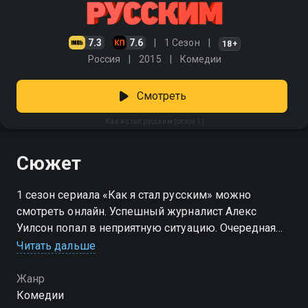
7.3
7.6
1 Сезон
18+
Россия
2015
Комедии
Смотреть
Как я стал русским (сезон 1)
Сюжет
1 сезон сериала «Как я стал русским» можно
смотреть онлайн. Успешный журналист Алекс
Уилсон попал в неприятную ситуацию. Очередная
разгромная статья о политике принесла изданию
Читать дальше
«American Post» популярность и скандал. Алекса
могли уволить, но лояльный босс отправил автора
Жанр
подальше от бури — в Россию. Молодому
Комедии