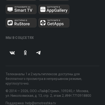
МЫ В СОЦСЕТЯХ
Телеканалы 1 и 2 мультиплексов доступны для
бесплатного просмотра в непрерывном режиме,
круглосуточно.
© 2014 — 2026, ООО «ЛайфСтрим», 109240, г. Москва,
ул. Николоямская, д. 13, стр. 2, этаж 2, ИНН 7710918800
Поддержка: help@smotreshka.tv