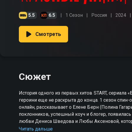
5.5
6.5
1 Сезон
Россия
2024
Смотреть
Сюжет
История одного из первых хитов START, сериала «
героини еще не раскрыта до конца. 1 сезон спин
онлайн, рассказывает о Елене Берн (Полина Гагар
поклонников, успешный коуч и блогер, появилас
любви Дениса Шведова и Любы Аксеновой, котора
нет ничего невозможного. Дерзкая, решительная,
Читать дальше