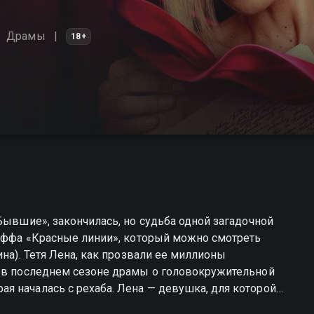
Драмы
18+
Бывшие», закончилась, но судьба одной загадочной
-оффа «Красные линии», который можно смотреть
ина). Тетя Лена, как прозвали ее миллионы
ь в последнем сезоне драмы о головокружительной
я началась с рехаба. Лена — девушка, для которой
 чувственная и бескомпромиссная — она не всегда