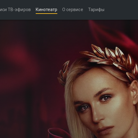
иси ТВ-эфиров
Кинотеатр
О сервисе
Тарифы