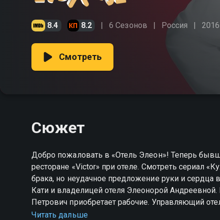
8.4
8.2
6 Сезонов
Россия
2016
Смотреть
Сюжет
Добро пожаловать в «Отель Элеон»! Теперь бывш
ресторане «Victor» при отеле. Смотреть сериал «
брака, но неудачное предложение руки и сердца в
Кати и владелицей отеля Элеонорой Андреевной.
Петрович приобретает рабочие. Управляющий оте
азартный Михаил Джекович так и норовит лишить
Читать дальше