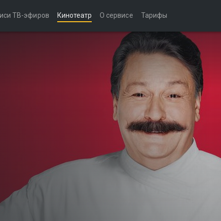
иси ТВ-эфиров
Кинотеатр
О сервисе
Тарифы