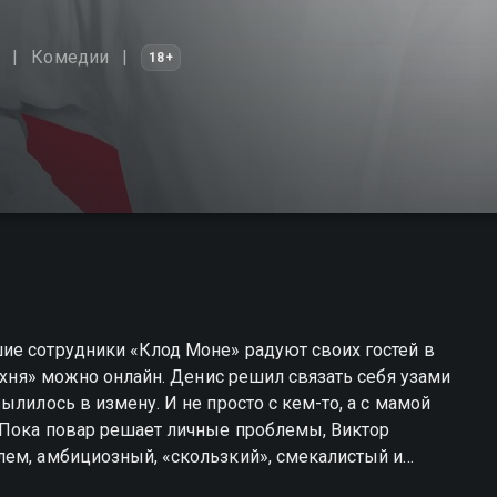
Комедии
18+
ие сотрудники «Клод Моне» радуют своих гостей в
Кухня» можно онлайн. Денис решил связать себя узами
ылилось в измену. И не просто с кем-то, а с мамой
 Пока повар решает личные проблемы, Виктор
лем, амбициозный, «скользкий», смекалистый и
 Баринова работы или уничтожить репутацию