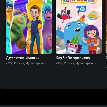
8.9
8.8
Детектив Финник
Клуб «Вопросики»
2022, Россия, Мультсериалы
2024, Россия, Мультсериалы
S