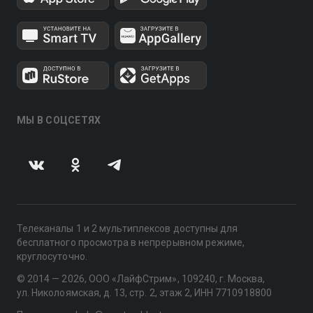
МЫ В СОЦСЕТЯХ
Телеканалы 1 и 2 мультиплексов доступны для
бесплатного просмотра в непрерывном режиме,
круглосуточно.
© 2014 — 2026, ООО «ЛайфСтрим», 109240, г. Москва,
ул. Николоямская, д. 13, стр. 2, этаж 2, ИНН 7710918800