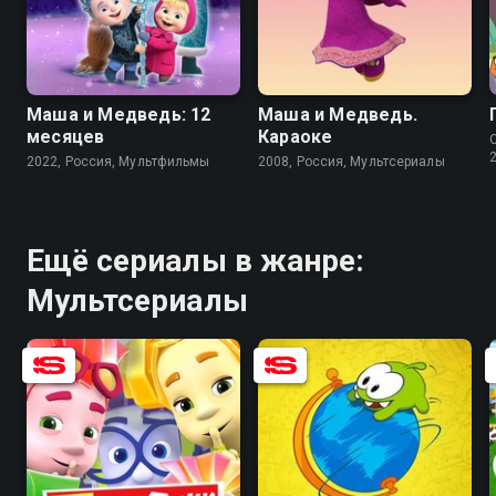
8.5
7.0
8.4
Маша и Медведь: 12
Маша и Медведь.
месяцев
Караоке
C
2022, Россия, Мультфильмы
2008, Россия, Мультсериалы
Ещё сериалы в жанре:
Мультсериалы