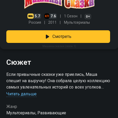
5.7
7.6
1 Сезон
0+
Россия
2011
Мультсериалы
Смотреть
Машины сказки (сезон 1)
Сюжет
Если привычные сказки уже приелись, Маша
спешит на выручку! Она собрала целую коллекцию
самых увлекательных историй со всех уголков
мира и с радостью расскажет их малышам перед
Читать дальше
сном. Тут и «Морозко», и «Красная Шапочка», и «Три
поросёнка», и ещё много любимых сказок, которые
Жанр
заиграют по-новому с озорством и фантазией.
Мультсериалы, Развивающие