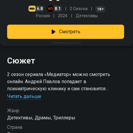
6.8
8.1
2 Сезона
18+
Россия
2024
Детективы
Смотреть
Медиатор (сезон 2)
Сюжет
2 сезон сериала «Медиатор» можно смотреть
онлайн. Андрей Павлов попадает в
психиатрическую клинику и сам становится
объектом манипуляций. Мария Русанова как
Читать дальше
никогда близка к разгадке запутанного дела о
самоубийствах подростков, которое она расследует.
Жанр
Ей не помешал бы талант переговорщика, который
Детективы, Драмы, Триллеры
есть у Андрея. Но захочет ли она помогать ему
Страна
выбраться из закрытого лечебного заведения после