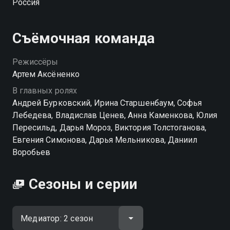
Россия
всего, что он сделал? Может, там ему самое место?
Вера же по вине главного героя стоит на пороге
отчаяния. Марина благодаря знакомству с матерью
Съёмочная команда
Андрея, напротив, готова освободиться от
предрассудков и комплексов, чтобы начать все с
Режиссёры
нуля. Главное, решить, как воспользоваться своей
Артем Аксёненко
жизнью в новых реалиях. Смогут ли герои обрести
В главных ролях
свободу, или останутся пешками в чужой игре?
Андрей Бурковский, Ирина Старшенбаум, Софья
Сериал «Медиатор» можно смотреть онлайн.
Лебедева, Владислав Ценев, Анна Каменкова, Юлия
Пересильд, Дарья Мороз, Виктория Толстоганова,
Посмотреть онлайн 2 сезон сериала Медиатор вы
Евгения Симонова, Дарья Мельникова, Даниил
можете совершенно бесплатно в хорошем HD
Воробьев
качестве на Смотрёшке
Сезоны и серии