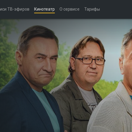
иси ТВ-эфиров
Кинотеатр
О сервисе
Тарифы