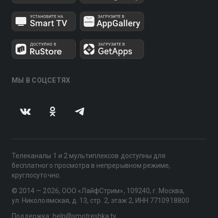
МЫ В СОЦСЕТЯХ
Телеканалы 1 и 2 мультиплексов доступны для
бесплатного просмотра в непрерывном режиме,
круглосуточно.
© 2014 — 2026, ООО «ЛайфСтрим», 109240, г. Москва,
ул. Николоямская, д. 13, стр. 2, этаж 2, ИНН 7710918800
Поддержка: help@smotreshka.tv