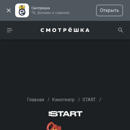
Смотрёшка
Открыть
ТВ, фильмы и сериалы
Главная
/
Кинотеатр
/
START
/