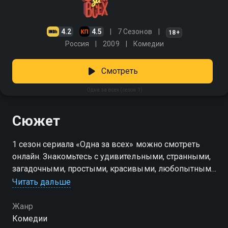
4.2
4.5
7 Сезонов
18+
Россия
2009
Комедии
Смотреть
Одна за всех (сезон 1)
Сюжет
1 сезон сериала «Одна за всех» можно смотреть
онлайн. Знакомьтесь с удивительными, странными,
загадочными, простыми, красивыми, любопытными
и неповторимыми женщинами. Рублёвская жена
Читать дальше
Энджи не знает, что такое сковородка и как нужно
мыть полы, зато прекрасно разбирается в вопросах
Жанр
красоты. Продавщица хот-догов Галина любит
Комедии