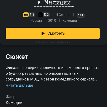
3.1
5.2
4 Сезона
18+
Россия
2010
Комедии
Смотреть
Однажды в милиции (сезон 4)
Сюжет
Финальные серии ироничного и лампового проекта
о буднях развязных, но очаровательных
сотрудников МВД. 4 сезон комедийного сериала
«Однажды в милиции» можно смотреть онлайн. В
Читать дальше
последних эпизодах шоу зрители узнают много
интересного о полюбившихся героях из ОВД района
Жанр
Северное Бухтеево. Майор Лапшин пройдет не одно
Комедии