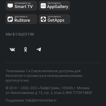
МЫ В СОЦСЕТЯХ
Телеканалы 1 и 2 мультиплексов доступны для
бесплатного просмотра в непрерывном режиме,
круглосуточно.
© 2014 — 2026, ООО «ЛайфСтрим», 109240, г. Москва,
ул. Николоямская, д. 13, стр. 2, этаж 2, ИНН 7710918800
Поддержка: help@smotreshka.tv