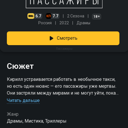
6.7
7.7
2 Сезона
18+
Россия
2022
Драмы
Смотреть
Пассажиры
Сюжет
Кирилл устраивается работать в необычное такси,
но есть один нюанс — его пассажиры уже мертвы.
Они застряли между мирами и не могут уйти, пока
не разберутся со своим прошлым. Кирилл вместе с
Читать дальше
таинственной попутчицей Мэри помогает этим
душам найти покой. Но чем дольше он выполняет
Жанр
свою миссию, тем сильнее понимает: возможно,
Драмы, Мистика, Триллеры
ему самому тоже пора разобраться с тем, что его