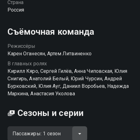
Страна
держит на этом свете. «Пассажиры» — смотрите
Россия
онлайн в хорошем качестве.
Посмотреть онлайн 1 сезон сериала Пассажиры вы
Съёмочная команда
можете совершенно бесплатно в хорошем HD
качестве на Смотрёшке
Режиссёры
Карен Оганесян, Артем Литвиненко
В главных ролях
Кирилл Кяро, Сергей Гилёв, Анна Чиповская, Юлия
Снигирь, Анатолий Белый, Юрий Чурсин, Андрей
Бурковский, Юлия Ауг, Даниил Воробьев, Надежда
Маркина, Анастасия Уколова
Сезоны и серии