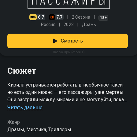
6.7
7.7
2 Сезона
18+
Россия
2022
Драмы
Смотреть
Пассажиры (сезон 1)
Сюжет
Кирилл устраивается работать в необычное такси,
но есть один нюанс — его пассажиры уже мертвы.
Они застряли между мирами и не могут уйти, пока
не разберутся со своим прошлым. Кирилл вместе с
Читать дальше
таинственной попутчицей Мэри помогает этим
душам найти покой. Но чем дольше он выполняет
Жанр
свою миссию, тем сильнее понимает: возможно,
Драмы, Мистика, Триллеры
ему самому тоже пора разобраться с тем, что его