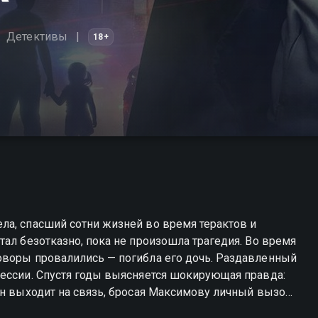
Детективы
18+
ла, спасший сотни жизней во время терактов и
тал безотказно, пока не произошла трагедия. Во время
оворы провалились — погибла его дочь. Раздавленный
фессии. Спустя годы выясняется шокирующая правда:
он выходит на связь, бросая Максимову личный вызов.
? «Переговорщик» — смотрите онлайн в хорошем