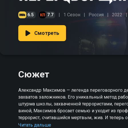
6.5
7.7
1 Сезон
Россия
2022
Смотреть
Сюжет
Александр Максимов — легенда переговорного де
захватов заложников. Его уникальный метод рабо
штурма школы, захваченной террористами, перег
виной, Максимов бросает семью и уходит из про
террорист, считавшийся мертвым, жив. И теперь 
Это шанс на искупление или окончательный крах
Читать дальше