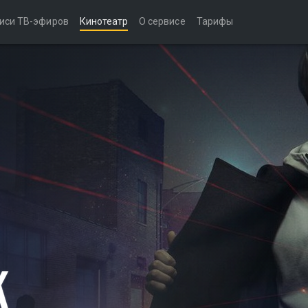
иси ТВ-эфиров
Кинотеатр
О сервисе
Тарифы