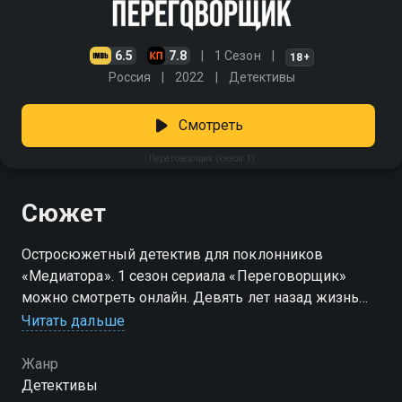
6.5
7.8
1 Сезон
18+
Россия
2022
Детективы
Смотреть
Переговорщик (сезон 1)
Сюжет
Остросюжетный детектив для поклонников
«Медиатора». 1 сезон сериала «Переговорщик»
можно смотреть онлайн. Девять лет назад жизнь
успешного переговорщика Александра Максимова
Читать дальше
навсегда изменилась. Не сумев спасти дочь в
теракте, он ушел из профессии и семьи, оставшись
Жанр
один на один с собственным горем. Время не лечит,
Детективы