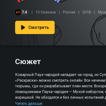
7.4
13 Сезонов
Россия
2018
Мул
Смотреть
Сюжет
Коварный Паук-чародей нападает на город, но Су
«Раскраски» можно смотреть онлайн. Все начинае
тюрьмы, где он разрабатывает план мести. Вскор
помощниками Паука-чародея — Мухой-киборгом, 
воришкой. Не обходится и без личных испытаний 
Ам Няши в луна-парке оказывается под угрозой и
Читать дальше