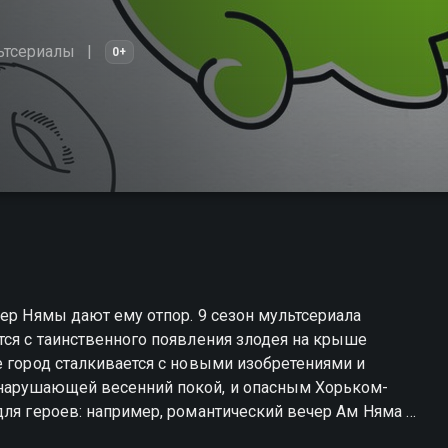
ьтсериалы
0+
пер Нямы дают ему отпор. 9 сезон мультсериала
тся с таинственного появления злодея на крыше
е город сталкивается с новыми изобретениями и
нарушающей весенний покой, и опасным Хорьком-
для героев: например, романтический вечер Ам Няма и
з-за появления Свина-купидона. Параллельно Супер