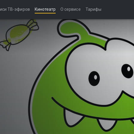
иси ТВ-эфиров
Кинотеатр
О сервисе
Тарифы