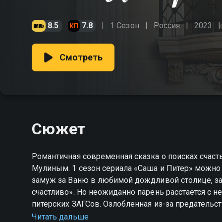
8.5
7.8
1 Сезон
Россия
2023
Смотреть
Сюжет
Романтичная современная сказка о поисках счаст
Мулиным. 1 сезон сериала «Саша и Питер» можно 
замуж за Ваню в любимой дождливой столице, за
счастливо». Но неожиданно парень расстается с не
питерских ЗАГСов. Озлобленная из-за предательс
план мести: переехать в Санкт-Петербург, устрои
Читать дальше