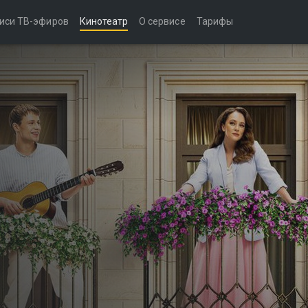
иси ТВ-эфиров
Кинотеатр
О сервисе
Тарифы