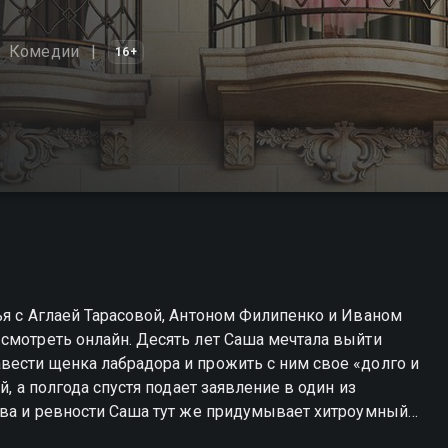
Комедии
16+
ья с Аглаей Тарасовой, Антоном Филипенко и Иваном
смотреть онлайн. Десять лет Саша мечтала выйти
вести щенка лабрадора и прожить с ним свое «долго и
й, а полгода спустя подает заявление в один из
тва и ревности Саша тут же придумывает хитроумный
ться свадебным регистратором и испортить торжество